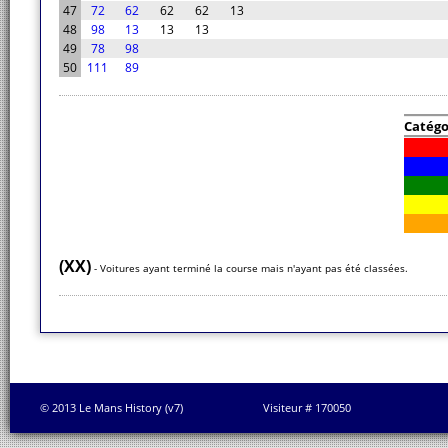
47
72
62
62
62
13
48
98
13
13
13
49
78
98
50
111
89
Catégo
(XX)
- Voitures ayant terminé la course mais n'ayant pas été classées.
© 2013 Le Mans History (v7)
Visiteur # 170050