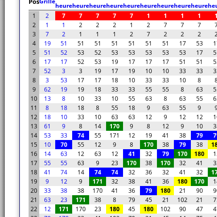
Pos
Grille
heure
heure
heure
heure
heure
heure
heure
heure
heure
he
1
2
7
7
7
7
7
1
1
1
1
2
1
1
2
2
2
1
2
7
7
7
3
7
2
1
1
1
2
7
2
2
2
4
19
51
51
51
51
51
51
51
17
53
1
5
51
52
53
52
53
53
53
53
53
17
5
6
17
17
52
53
19
17
17
17
51
51
5
7
52
3
3
19
17
19
10
10
33
33
3
8
3
53
17
17
18
10
33
33
10
8
9
62
19
19
18
33
33
55
55
8
63
5
10
13
8
10
33
10
55
63
8
63
55
6
11
8
18
18
8
55
18
9
63
55
9
12
18
10
33
10
63
63
12
9
12
12
1
13
61
9
8
14
170
9
8
12
9
10
3
14
53
33
74
55
171
12
19
41
38
79
7
15
10
70
55
12
9
8
170
38
79
38
1
16
14
63
12
63
12
41
32
79
170
180
1
17
55
55
63
9
23
170
38
170
32
41
3
18
41
74
14
74
74
32
36
32
41
32
1
19
9
12
9
171
32
38
41
36
180
170
1
20
33
38
38
170
41
36
79
180
21
90
9
21
63
23
171
38
8
79
45
21
102
21
7
22
12
171
170
23
180
45
180
102
90
47
4