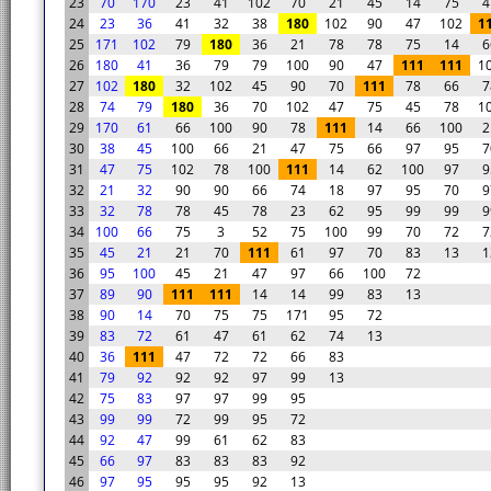
23
70
170
23
41
102
70
21
45
14
75
4
24
23
36
41
32
38
180
102
90
47
102
1
25
171
102
79
180
36
21
78
78
75
14
6
26
180
41
36
79
79
100
90
47
111
111
1
27
102
180
32
102
45
90
70
111
78
66
7
28
74
79
180
36
70
102
47
75
45
78
1
29
170
61
66
100
90
78
111
14
66
100
2
30
38
45
100
66
21
47
75
66
97
95
7
31
47
75
102
78
100
111
14
62
100
97
9
32
21
32
90
90
66
74
18
97
95
70
9
33
32
78
78
45
78
23
62
95
99
99
9
34
100
66
75
3
52
75
100
99
70
72
7
35
45
21
21
70
111
61
97
70
83
13
1
36
95
100
45
21
47
97
66
100
72
37
89
90
111
111
14
14
99
83
13
38
90
14
70
75
75
171
95
72
39
83
72
61
47
61
62
74
13
40
36
111
47
72
72
66
83
41
79
92
92
92
97
99
13
42
75
83
97
97
99
95
43
99
99
72
99
95
72
44
92
47
99
61
62
83
45
66
97
83
83
83
92
46
97
95
95
95
92
13