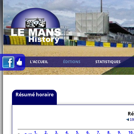
L'ACCUEIL
ÉDITIONS
STATISTIQUES
Résumé horaire
Ré
19
1.
2.
3.
4.
5.
6.
7.
8.
9.
10.