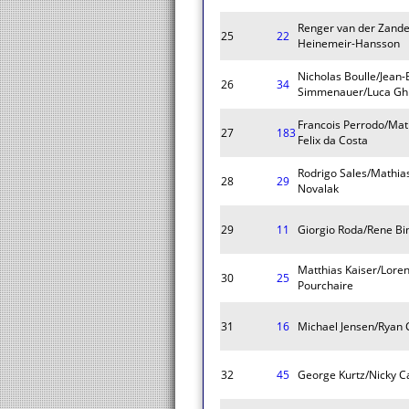
Renger van der Zande/
25
22
Heinemeir-Hansson
Nicholas Boulle/Jean-
26
34
Simmenauer/Luca Ghi
Francois Perrodo/Mat
27
183
Felix da Costa
Rodrigo Sales/Mathi
28
29
Novalak
29
11
Giorgio Roda/Rene Bi
Matthias Kaiser/Lore
30
25
Pourchaire
31
16
Michael Jensen/Ryan C
32
45
George Kurtz/Nicky C