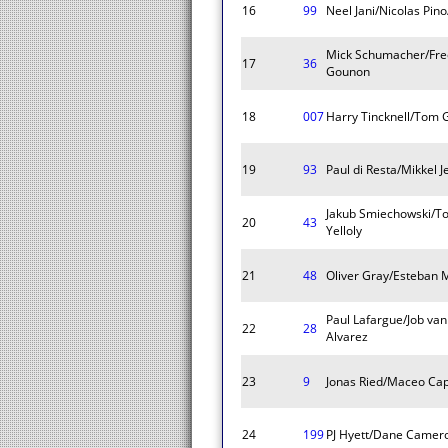
16
99
Neel Jani/Nicolas Pin
Mick Schumacher/Fred
17
36
Gounon
18
007
Harry Tincknell/Tom
19
93
Paul di Resta/Mikkel 
Jakub Smiechowski/T
20
43
Yelloly
21
48
Oliver Gray/Esteban 
Paul Lafargue/Job van
22
28
Alvarez
23
9
Jonas Ried/Maceo Cap
24
199
PJ Hyett/Dane Camero