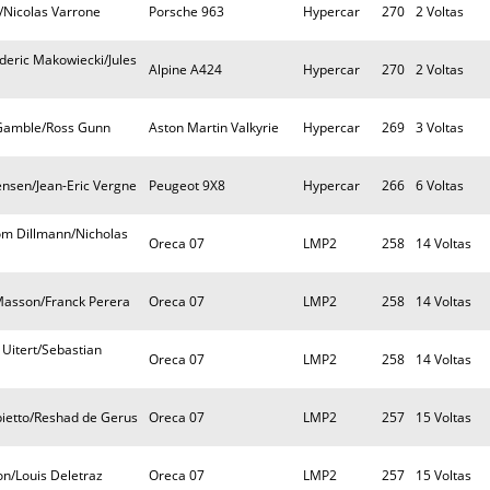
o/Nicolas Varrone
Porsche 963
Hypercar
270
2 Voltas
eric Makowiecki/Jules
Alpine A424
Hypercar
270
2 Voltas
 Gamble/Ross Gunn
Aston Martin Valkyrie
Hypercar
269
3 Voltas
Jensen/Jean-Eric Vergne
Peugeot 9X8
Hypercar
266
6 Voltas
om Dillmann/Nicholas
Oreca 07
LMP2
258
14 Voltas
Masson/Franck Perera
Oreca 07
LMP2
258
14 Voltas
 Uitert/Sebastian
Oreca 07
LMP2
258
14 Voltas
ietto/Reshad de Gerus
Oreca 07
LMP2
257
15 Voltas
n/Louis Deletraz
Oreca 07
LMP2
257
15 Voltas