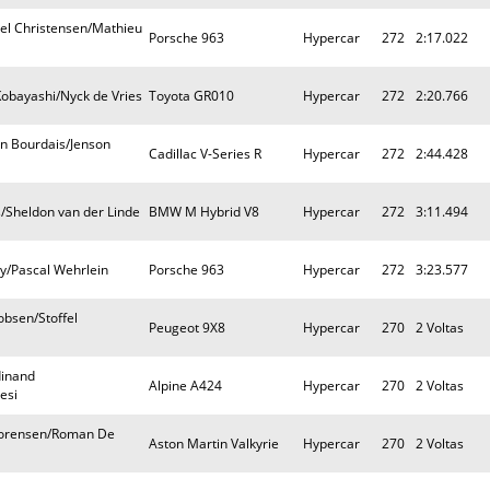
ael Christensen/Mathieu
Porsche 963
Hypercar
272
2:17.022
obayashi/Nyck de Vries
Toyota GR010
Hypercar
272
2:20.766
n Bourdais/Jenson
Cadillac V-Series R
Hypercar
272
2:44.428
s/Sheldon van der Linde
BMW M Hybrid V8
Hypercar
272
3:11.494
dy/Pascal Wehrlein
Porsche 963
Hypercar
272
3:23.577
obsen/Stoffel
Peugeot 9X8
Hypercar
270
2 Voltas
dinand
Alpine A424
Hypercar
270
2 Voltas
esi
Sorensen/Roman De
Aston Martin Valkyrie
Hypercar
270
2 Voltas