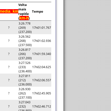
Volta
mais
media_km
Tempo
rapida
(
km-h
)
3:26.778
?
(269)
17h01:01.767
(237.200)
3:26.562
?
(268)
17h01:02.936
(237.500)
3:26.817
?
(266)
17h01:59.340
(237.200)
3:27.526
?
(233)
17h02:04.625
(236.400)
3:27.811
?
(212)
17h02:06.557
(236.000)
3:26.930
?
(262)
17h02:45.905
(237.100)
3:27.043
?
(232)
17h02:46.712
(236.900)