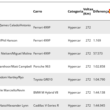
Voltas
Carro
Categoria
Diferença
(Km)
i/James Calado/Antonio
Ferrari 499P
Hypercar
272
e/Phil Hanson
Ferrari 499P
Hypercar
272
1.169
s Nielsen/Miguel Molina
Ferrari 499P
Hypercar
272
57.573
Vanthoor/Matt Campbell
Porsche 963
Hypercar
272
1:02.858
ndom Hartley/Ryo
Toyota GR010
Hypercar
272
1:04.790
le Marciello/Kevin
BMW M Hybrid V8
Hypercar
272
1:44.138
Nato/Alexander Lynn
Cadillac V-Series R
Hypercar
272
1:44.945