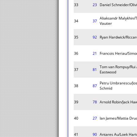
33
23
Daniel Schneider/Oliv
Aliaksandr Malykhin/
34
37
Vautier
35
92
Ryan Hardwick/Riccard
36
21
Francois Heriau/Simo
Tom van Rompuy/Rui 
37
81
Eastwood
Petru Umbrarescu/Jo
38
87
Schmid
39
78
Arnold Robin/Jack Ha
40
27
Ian James/Mattia Dru
41
90
Antares Au/Loek Hart