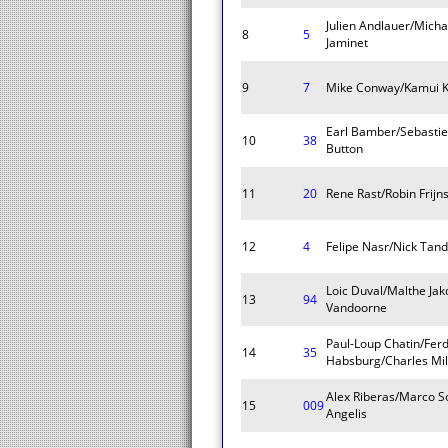
Julien Andlauer/Mich
8
5
Jaminet
9
7
Mike Conway/Kamui K
Earl Bamber/Sebastie
10
38
Button
11
20
Rene Rast/Robin Frijn
12
4
Felipe Nasr/Nick Tan
Loic Duval/Malthe Jak
13
94
Vandoorne
Paul-Loup Chatin/Fer
14
35
Habsburg/Charles Mil
Alex Riberas/Marco 
15
009
Angelis