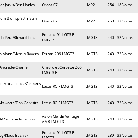
ier Jarvis/Ben Hanley
Oreca 07
LMP2
254
18 Voltas
Tom Blomqvist/Tristan
Oreca 07
LMP2
250
22 Voltas
Porsche 911 GT3 R
o Pera/Richard Lietz
LMGT3
240
32 Voltas
LMGT3
n Mann/Alessio Rovera
Ferrari 296 LMGT3
LMGT3
240
32 Voltas
Andrade/Charlie
Chevrolet Corvette Z06
LMGT3
240
32 Voltas
LMGT3.R
se Maria Lopez/Clemens
Lexus RC F LMGT3
LMGT3
240
32 Voltas
wksworth/Finn Gehrsitz
Lexus RC F LMGT3
LMGT3
240
32 Voltas
Aston Martin Vantage
di/Zacharie Robichon
LMGT3
240
32 Voltas
AMR LM GT3
Porsche 911 GT3 R
og/Klaus Bachler
LMGT3
239
33 Voltas
LMGT3