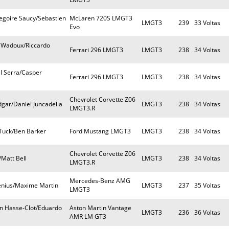
egoire Saucy/Sebastien
McLaren 720S LMGT3
LMGT3
239
33 Voltas
Evo
u Wadoux/Riccardo
Ferrari 296 LMGT3
LMGT3
238
34 Voltas
l Serra/Casper
Ferrari 296 LMGT3
LMGT3
238
34 Voltas
Chevrolet Corvette Z06
gar/Daniel Juncadella
LMGT3
238
34 Voltas
LMGT3.R
Tuck/Ben Barker
Ford Mustang LMGT3
LMGT3
238
34 Voltas
Chevrolet Corvette Z06
/Matt Bell
LMGT3
238
34 Voltas
LMGT3.R
Mercedes-Benz AMG
enius/Maxime Martin
LMGT3
237
35 Voltas
LMGT3
n Hasse-Clot/Eduardo
Aston Martin Vantage
LMGT3
236
36 Voltas
AMR LM GT3