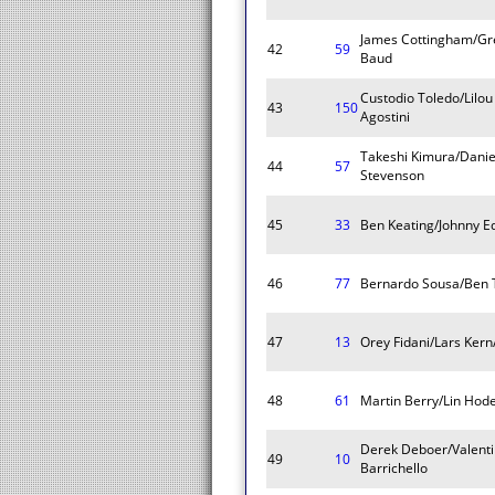
James Cottingham/Gr
42
59
Baud
Custodio Toledo/Lilo
43
150
Agostini
Takeshi Kimura/Danie
44
57
Stevenson
45
33
Ben Keating/Johnny Ed
46
77
Bernardo Sousa/Ben 
47
13
Orey Fidani/Lars Kern
48
61
Martin Berry/Lin Hod
Derek Deboer/Valenti
49
10
Barrichello