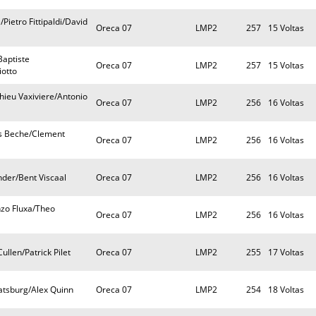
Pietro Fittipaldi/David
Oreca 07
LMP2
257
15 Voltas
Baptiste
Oreca 07
LMP2
257
15 Voltas
otto
hieu Vaxiviere/Antonio
Oreca 07
LMP2
256
16 Voltas
as Beche/Clement
Oreca 07
LMP2
256
16 Voltas
nder/Bent Viscaal
Oreca 07
LMP2
256
16 Voltas
nzo Fluxa/Theo
Oreca 07
LMP2
256
16 Voltas
ullen/Patrick Pilet
Oreca 07
LMP2
255
17 Voltas
atsburg/Alex Quinn
Oreca 07
LMP2
254
18 Voltas