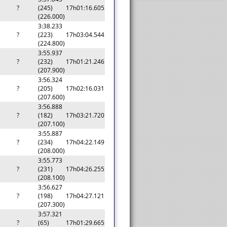
?
(245)
17h01:16.605
(226.000)
3:38.233
?
(223)
17h03:04.544
(224.800)
3:55.937
?
(232)
17h01:21.246
(207.900)
3:56.324
?
(205)
17h02:16.031
(207.600)
3:56.888
?
(182)
17h03:21.720
(207.100)
3:55.887
?
(234)
17h04:22.149
(208.000)
3:55.773
?
(231)
17h04:26.255
(208.100)
3:56.627
?
(198)
17h04:27.121
(207.300)
3:57.321
?
(65)
17h01:29.665