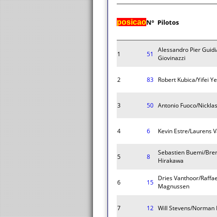
posicao
Nº
Pilotos
Alessandro Pier Guid
1
51
Giovinazzi
2
83
Robert Kubica/Yifei Y
3
50
Antonio Fuoco/Nickla
4
6
Kevin Estre/Laurens 
Sebastien Buemi/Bre
5
8
Hirakawa
Dries Vanthoor/Raffae
6
15
Magnussen
7
12
Will Stevens/Norman 