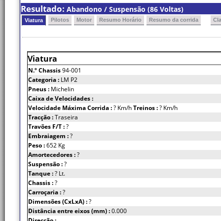
Resultado:
Abandono / Suspensão (86 Voltas)
Pilotos
Motor
Resumo Horário
Resumo da corrida
Cl
Viatura
Viatura
N.º Chassis
94-001
Categoria :
LM P2
Pneus :
Michelin
Caixa de Velocidades :
Velocidade Máxima Corrida :
? Km/h
Treinos :
? Km/h
Tracção :
Traseira
Travões F/T :
?
Embraiagem :
?
Peso :
652 Kg
Amortecedores :
?
Suspensão :
?
Tanque :
? Lt.
Chassis :
?
Carroçaria :
?
Dimensões (CxLxA) :
?
Distância entre eixos (mm) :
0.000
Direcção :