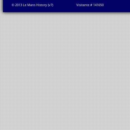
© 2013 Le Mans History (v7)
Visitante # 141650