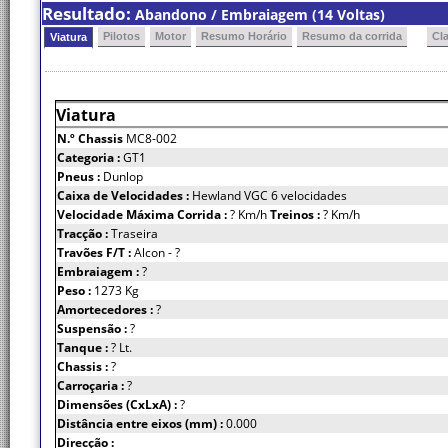
Resultado:
Abandono / Embraiagem (14 Voltas)
Pilotos
Motor
Resumo Horário
Resumo da corrida
Cl
Viatura
Viatura
N.º Chassis
MC8-002
Categoria :
GT1
Pneus :
Dunlop
Caixa de Velocidades :
Hewland VGC 6 velocidades
Velocidade Máxima Corrida :
? Km/h
Treinos :
? Km/h
Tracção :
Traseira
Travões F/T :
Alcon - ?
Embraiagem :
?
Peso :
1273 Kg
Amortecedores :
?
Suspensão :
?
Tanque :
? Lt.
Chassis :
?
Carroçaria :
?
Dimensões (CxLxA) :
?
Distância entre eixos (mm) :
0.000
Direcção :