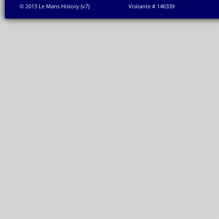
© 2013 Le Mans History (v7)
Visitante # 146339