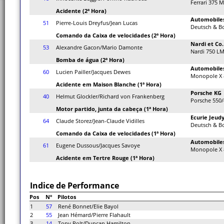
Ferrari 375 
Acidente (2ª Hora)
Automobiles
51
Pierre-Louis Dreyfus/Jean Lucas
Deutsch & B
Comando da Caixa de velocidades (2ª Hora)
Nardi et Co.
53
Alexandre Gacon/Mario Damonte
Nardi 750 LM
Bomba de água (2ª Hora)
Automobiles
60
Lucien Pailler/Jacques Dewes
Monopole X 
Acidente em Maison Blanche (1ª Hora)
Porsche KG
40
Helmut Glockler/Richard von Frankenberg
Porsche 550/
Motor partido, junta da cabeça (1ª Hora)
Ecurie Jeud
64
Claude Storez/Jean-Claude Vidilles
Deutsch & B
Comando da Caixa de velocidades (1ª Hora)
Automobiles
61
Eugene Dussous/Jacques Savoye
Monopole X 
Acidente em Tertre Rouge (1ª Hora)
Indice de Performance
Pos
Nº
Pilotos
1
57
René Bonnet/Elie Bayol
2
55
Jean Hémard/Pierre Flahault
3
14
Tony Rolt/Duncan Hamilton