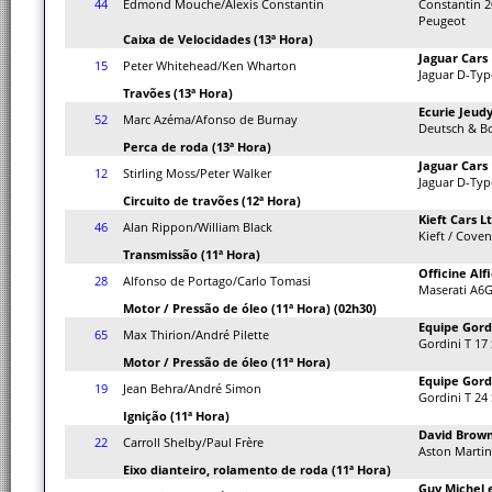
44
Edmond Mouche/Alexis Constantin
Constantin 2
Peugeot
Caixa de Velocidades (13ª Hora)
Jaguar Cars 
15
Peter Whitehead/Ken Wharton
Jaguar D-Typ
Travões (13ª Hora)
Ecurie Jeud
52
Marc Azéma/Afonso de Burnay
Deutsch & B
Perca de roda (13ª Hora)
Jaguar Cars 
12
Stirling Moss/Peter Walker
Jaguar D-Typ
Circuito de travões (12ª Hora)
Kieft Cars Lt
46
Alan Rippon/William Black
Kieft / Cove
Transmissão (11ª Hora)
Officine Alf
28
Alfonso de Portago/Carlo Tomasi
Maserati A6
Motor / Pressão de óleo (11ª Hora) (02h30)
Equipe Gord
65
Max Thirion/André Pilette
Gordini T 17 
Motor / Pressão de óleo (11ª Hora)
Equipe Gord
19
Jean Behra/André Simon
Gordini T 24 
Ignição (11ª Hora)
David Brow
22
Carroll Shelby/Paul Frère
Aston Martin
Eixo dianteiro, rolamento de roda (11ª Hora)
Guy Michel 