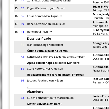
14
47
Zora Arkus-Duntov/Gustave Olivier
Porsche 550/
Edgar B. W
15
62
Edgar Wadsworth/John Brown
Triumph TR 
Ecurie Jeud
16
56
Louis Cornet/Marc Gignoux
Deutsch & B
Automobiles
17
59
René Cotton/André Beaulieux
Monopole X 
P. Garzynski
René Breuil/Jean Py
18
54
BG Le Mans/
Desclassificado
Georges Gri
11
Jean Blanc/Serge Nercessiant
Talbot Lago 
Última volta superior a 30 min.
Automobili
43
Lance Macklin/Pierre Leygonie/James Simpson
Osca MT-4 1
Ajuda exterior após acidente (24ª Hora)
Automobiles
38
Sture Nottorp/Ivar Anderson
Frazer-Nash
Reabastecimento fora do prazo (11ª Hora)
Jacques Fau
66
Jacques Faucher/Jean Hébert
Renault 4 CV
?
Abandono
Lucien Farn
63
Lucien Farnaud/Adolfo Macchieraldo
Osca MT-4 1
Motor, valvulas (24ª Hora)
Automobili