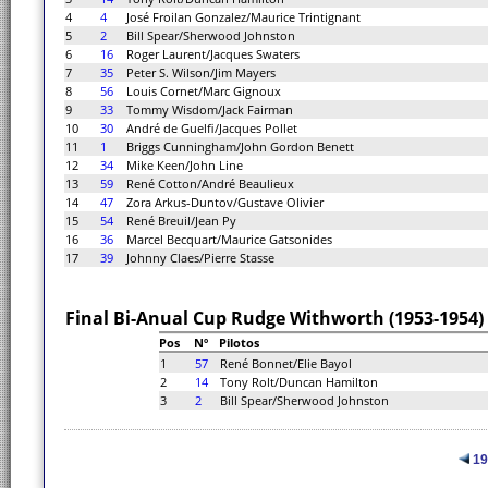
4
4
José Froilan Gonzalez/Maurice Trintignant
5
2
Bill Spear/Sherwood Johnston
6
16
Roger Laurent/Jacques Swaters
7
35
Peter S. Wilson/Jim Mayers
8
56
Louis Cornet/Marc Gignoux
9
33
Tommy Wisdom/Jack Fairman
10
30
André de Guelfi/Jacques Pollet
11
1
Briggs Cunningham/John Gordon Benett
12
34
Mike Keen/John Line
13
59
René Cotton/André Beaulieux
14
47
Zora Arkus-Duntov/Gustave Olivier
15
54
René Breuil/Jean Py
16
36
Marcel Becquart/Maurice Gatsonides
17
39
Johnny Claes/Pierre Stasse
Final Bi-Anual Cup Rudge Withworth (1953-1954)
Pos
Nº
Pilotos
1
57
René Bonnet/Elie Bayol
2
14
Tony Rolt/Duncan Hamilton
3
2
Bill Spear/Sherwood Johnston
19