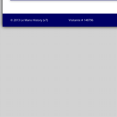
© 2013 Le Mans History (v7)
Visitante # 148796