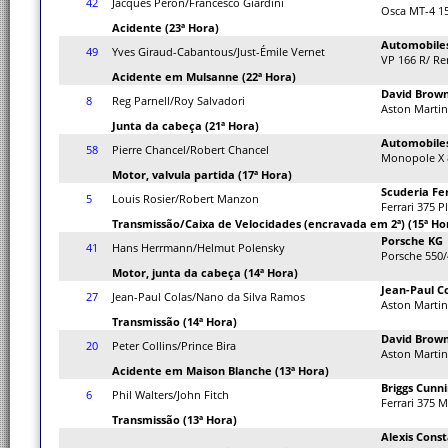
42
Jacques Péron/Francesco Giardini
Osca MT-4 1
Acidente (23ª Hora)
Automobile
49
Yves Giraud-Cabantous/Just-Émile Vernet
VP 166 R/ Re
Acidente em Mulsanne (22ª Hora)
David Brown
8
Reg Parnell/Roy Salvadori
Aston Martin
Junta da cabeça (21ª Hora)
Automobiles
58
Pierre Chancel/Robert Chancel
Monopole X 
Motor, valvula partida (17ª Hora)
Scuderia Fer
5
Louis Rosier/Robert Manzon
Ferrari 375 P
Transmissão/Caixa de Velocidades (encravada em 2ª) (15ª Ho
Porsche KG
41
Hans Herrmann/Helmut Polensky
Porsche 550/
Motor, junta da cabeça (14ª Hora)
Jean-Paul C
27
Jean-Paul Colas/Nano da Silva Ramos
Aston Martin
Transmissão (14ª Hora)
David Brow
20
Peter Collins/Prince Bira
Aston Marti
Acidente em Maison Blanche (13ª Hora)
Briggs Cun
6
Phil Walters/John Fitch
Ferrari 375
Transmissão (13ª Hora)
Alexis Cons