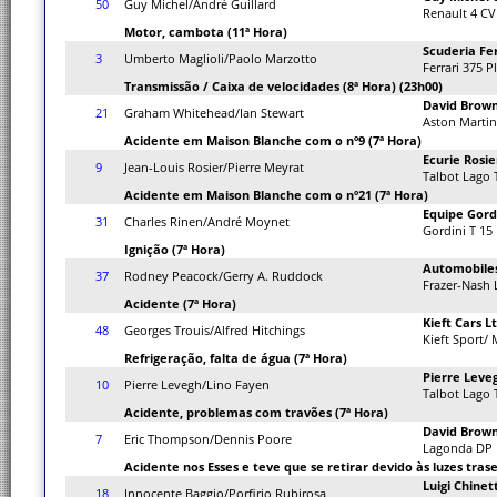
50
Guy Michel/André Guillard
Renault 4 CV
Motor, cambota (11ª Hora)
Scuderia Fer
3
Umberto Maglioli/Paolo Marzotto
Ferrari 375 P
Transmissão / Caixa de velocidades (8ª Hora) (23h00)
David Brown
21
Graham Whitehead/Ian Stewart
Aston Marti
Acidente em Maison Blanche com o nº9 (7ª Hora)
Ecurie Rosie
9
Jean-Louis Rosier/Pierre Meyrat
Talbot Lago 
Acidente em Maison Blanche com o nº21 (7ª Hora)
Equipe Gord
31
Charles Rinen/André Moynet
Gordini T 15
Ignição (7ª Hora)
Automobiles
37
Rodney Peacock/Gerry A. Ruddock
Frazer-Nash
Acidente (7ª Hora)
Kieft Cars Lt
48
Georges Trouis/Alfred Hitchings
Kieft Sport/
Refrigeração, falta de água (7ª Hora)
Pierre Leve
10
Pierre Levegh/Lino Fayen
Talbot Lago 
Acidente, problemas com travões (7ª Hora)
David Brown
7
Eric Thompson/Dennis Poore
Lagonda DP 
Acidente nos Esses e teve que se retirar devido às luzes tra
Luigi Chinett
18
Innocente Baggio/Porfirio Rubirosa