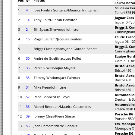
Pos
Nº
Pilotos
Carro/Moto
Scuderia Fer
1
4
José Froilan Gonzalez/Maurice Trintignant
Ferrari 375 P
Jaguar Cars 
2
14
Tony Rolt/Duncan Hamilton
Jaguar D-Typ
Briggs S. C
3
2
Bill Spear/Sherwood Johnston
Cunningham 
Ecurie Fra
4
16
Roger Laurent/Jacques Swaters
Jaguar XK 12
Briggs S. C
5
1
Briggs Cunningham/John Gordon Benett
Cunningham 
Equipe Gord
6
30
André de Guelfi/Jacques Pollet
Gordini T 30
Bristol Aero
7
35
Peter S. Wilson/Jim Mayers
Bristol 450
Bristol Aero
8
33
Tommy Wisdom/Jack Fairman
Bristol 450
Bristol Aero
9
34
Mike Keen/John Line
Bristol 450
Automobiles
10
57
René Bonnet/Elie Bayol
Deutsch & B
Automobiles
11
36
Marcel Becquart/Maurice Gatsonides
Frazer-Nash
Porsche KG
12
39
Johnny Claes/Pierre Stasse
Porsche 550/
Ets. Monopo
13
55
Jean Hémard/Pierre Flahault
Monopole X 
Porsche KG