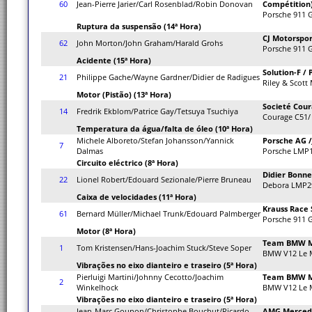
60
Jean-Pierre Jarier/Carl Rosenblad/Robin Donovan
Compétition
Porsche 911 
Ruptura da suspensão (14ª Hora)
CJ Motorspo
62
John Morton/John Graham/Harald Grohs
Porsche 911 
Acidente (15ª Hora)
Solution-F /
21
Philippe Gache/Wayne Gardner/Didier de Radigues
Riley & Scott 
Motor (Pistão) (13ª Hora)
Societé Cou
14
Fredrik Ekblom/Patrice Gay/Tetsuya Tsuchiya
Courage C51/
Temperatura da água/falta de óleo (10ª Hora)
Michele Alboreto/Stefan Johansson/Yannick
Porsche AG /
7
Dalmas
Porsche LMP1
Circuito eléctrico (8ª Hora)
Didier Bonne
22
Lionel Robert/Edouard Sezionale/Pierre Bruneau
Debora LMP2
Caixa de velocidades (11ª Hora)
Krauss Race 
61
Bernard Müller/Michael Trunk/Edouard Palmberger
Porsche 911 
Motor (8ª Hora)
Team BMW M
1
Tom Kristensen/Hans-Joachim Stuck/Steve Soper
BMW V12 Le 
Vibrações no eixo dianteiro e traseiro (5ª Hora)
Pierluigi Martini/Johnny Cecotto/Joachim
Team BMW M
2
Winkelhock
BMW V12 Le 
Vibrações no eixo dianteiro e traseiro (5ª Hora)
Jean-Marc Gounon/Christophe Bouchut/Ricardo
AMG Merced