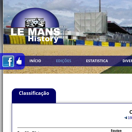
INÍCIO
EDIÇÕES
ESTATISTICA
DIVE
Classificação
C
19
Equipa