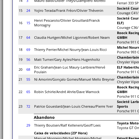
14
3
Mauro Baldi/Didier Theys/Giampiero Moretti
Ferrari 333 SP
Societé Cou
15
24
Yojiro Terada/Frank Fréon/Olivier Thévenin
Courage C41/
Societé Cour
Henri Pescarolo/Olivier Grouillard/Franck
16
15
ELF)
Montagny
Courage C36/
Roock Racing
17
64
Claudia Hurtgen/Michel Ligonnet/Robert Nearn
GMBH
Porsche 911 
Michel Nour
18
69
Thierry Perrier/Michel Nourry/Jean-Louis Ricci
Porsche 993 
Chamberlain
19
56
Matt Turner/Gary Ayles/Hans Hugenholtz
Chrysler Vipe
Eric Graham/Jean-Luc Maury-Laribiere/Hervé
ELF Haberthu
20
68
Poulain
Porsche 911 
Chamberlain
21
55
Ni Amorim/Gonçalo Gomes/Manuel Mello Breyner
Chrysler Vipe
Roock Racing
22
65
Robin Schirle/André Ahrle/Dave Warnock
GMBH
Porsche 911 
Societé Larb
23
72
Patrice Goueslard/Jean-Louis Chereau/Pierre Yver
Sports
Porsche 911 
Abandono
Toyota Moto
29
Thierry Boutsen/Ralf Kelleners/Geoff Lees
Toyota GT O
Caixa de velocidades (23ª Hora)
Manuel Monteiro/Michel Monteiro/Michel
Estoril Raci