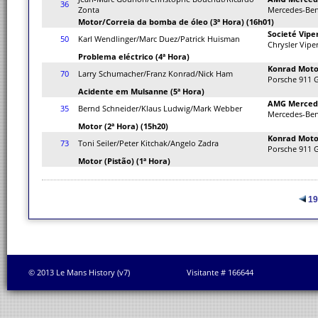
36
Zonta
Mercedes-Be
Motor/Correia da bomba de óleo (3ª Hora) (16h01)
Societé Vip
50
Karl Wendlinger/Marc Duez/Patrick Huisman
Chrysler Vipe
Problema eléctrico (4ª Hora)
Konrad Moto
70
Larry Schumacher/Franz Konrad/Nick Ham
Porsche 911 
Acidente em Mulsanne (5ª Hora)
AMG Merced
35
Bernd Schneider/Klaus Ludwig/Mark Webber
Mercedes-Be
Motor (2ª Hora) (15h20)
Konrad Moto
73
Toni Seiler/Peter Kitchak/Angelo Zadra
Porsche 911 
Motor (Pistão) (1ª Hora)
19
© 2013 Le Mans History (v7)
Visitante # 166644