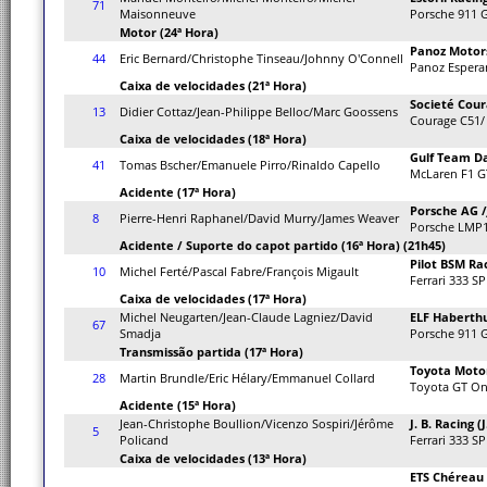
71
Maisonneuve
Porsche 911 
Motor (24ª Hora)
Panoz Motor
44
Eric Bernard/Christophe Tinseau/Johnny O'Connell
Panoz Espera
Caixa de velocidades (21ª Hora)
Societé Cou
13
Didier Cottaz/Jean-Philippe Belloc/Marc Goossens
Courage C51/
Caixa de velocidades (18ª Hora)
Gulf Team Da
41
Tomas Bscher/Emanuele Pirro/Rinaldo Capello
McLaren F1 
Acidente (17ª Hora)
Porsche AG /
8
Pierre-Henri Raphanel/David Murry/James Weaver
Porsche LMP1
Acidente / Suporte do capot partido (16ª Hora) (21h45)
Pilot BSM Ra
10
Michel Ferté/Pascal Fabre/François Migault
Ferrari 333 SP
Caixa de velocidades (17ª Hora)
Michel Neugarten/Jean-Claude Lagniez/David
ELF Haberthu
67
Smadja
Porsche 911 
Transmissão partida (17ª Hora)
Toyota Moto
28
Martin Brundle/Eric Hélary/Emmanuel Collard
Toyota GT O
Acidente (15ª Hora)
Jean-Christophe Boullion/Vicenzo Sospiri/Jérôme
J. B. Racing 
5
Policand
Ferrari 333 SP
Caixa de velocidades (13ª Hora)
ETS Chéreau 