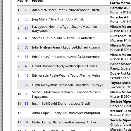
Pos
Nº
Pilotos
Carro/Motor
Porsche AG
1
26
Allan McNish/Laurent Aiello/Stéphane Ortelli
Porsche 911 
Porsche AG
2
25
Jörg Müller/Uwe Alzen/Bob Wollek
Porsche 911 
Kazuyoshi Hoshino/Aguri Suzuki/Masahiko
Nissan Moto
3
32
Kageyama
Nissan R 390
Gulf Team Da
4
40
Steve O'Rourke/Tim Sugden/Bill Auberlen
McLaren F1 
Nissan Moto
5
30
John Nielsen/Franck Lagorce/Michael Krumm
Nissan R 390
Nissan Moto
6
31
Eric Comas/Jan Lammers/Andréa Montermini
Nissan R 390
Panoz Motor
7
45
David Brabham/Andy Wallace/Jamie Davies
Panoz Espera
Doyle-Risi Ra
8
12
Eric van de Poele/Wayne Taylor/Fermin Velez
Ferrari 333 SP
Toyota Moto
9
27
Ukyo Katayama/Toshio Suzuki/Keiichi Tsuchiya
Toyota GT O
Satoshi Motoyama/Takuyo Kurosawa/Masami
Nissan Motor
10
33
Kageyama
Nissan R 390
Societé Vip
11
53
Justin Bell/David Donohue/Luca Drudi
Chrysler Vipe
Kremer Raci
12
16
Almo Copelli/Rocky Agusta/Xavier Pompidou
Kremer K 8/2/
Societé Vip
13
51
Pedro Lamy/Olivier Beretta/Tommy Archer
Chrysler Vipe
Moretti Raci