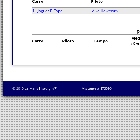
Carro
Piloto
1 - Jaguar D-Type
Mike Hawthorn
p
Méd
Carro
Piloto
Tempo
(Km
© 2013 Le Mans History (v7)
Visitante # 173593