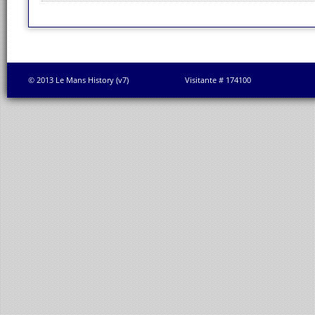
© 2013 Le Mans History (v7)
Visitante # 174100