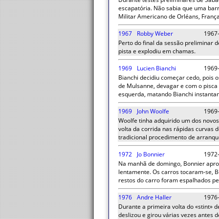
escapatória. Não sabia que uma barre
Militar Americano de Orléans, França
1967
Robby Weber
1967
Perto do final da sessão preliminar 
pista e explodiu em chamas.
1969
Lucien Bianchi
1969
Bianchi decidiu começar cedo, pois
de Mulsanne, devagar e com o pisca 
esquerda, matando Bianchi instant
1969
John Woolfe
1969
Woolfe tinha adquirido um dos novos
volta da corrida nas rápidas curvas 
tradicional procedimento de arranqu
1972
Jo Bonnier
1972
Na manhã de domingo, Bonnier aproxi
lentamente. Os carros tocaram-se, B
restos do carro foram espalhados pe
1976
Andre Haller
1976
Durante a primeira volta do «stint» 
deslizou e girou várias vezes antes d