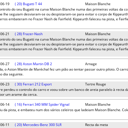
-06-19
( 20) Bugatti T 44
Maison Blanche
controlo do seu Bugatti na curva Maison Blanche numa das primeiras voltas da c
que lhe seguiam desviaram-se ou despistaram-se para evitar o corpo de Kippeurt
rros embateram no Frazer Nash de Fairfield. Kippeurth faleceu na pista, e Fairfi
-06-21
( 28) Frazer-Nash
Maison Blanche
controlo do seu Bugatti na curva Maison Blanche numa das primeiras voltas da c
que lhe seguiam desviaram-se ou despistaram-se para evitar o corpo de Kippeurt
rros embateram no Frazer Nash de Fairfield. Kippeurth faleceu na pista, e Fairfi
-06-27
( 28) Aston Martin DB 2
Arnage
da, o Aston Martin de Maréchal fez um pião ao tentar passar outro piloto. O carr
o dia seguinte.
-06-23
( 30) Ferrari 212 Export
Tertre Rouge
ère perdeu o controlo do carro e voou sobre um banco de areia paralelo à recta d
 por um arame da cerca.
-06-14
( 16) Ferrari 340 MM Spider Vignal
Maison Blanche
iu da pista, e embateu num dos vários celeiros que ladeiam Maison Blanche. Cole
-06-11
( 20) Mercedes-Benz 300 SLR
Recta da meta