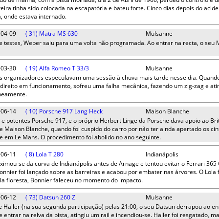
ira tinha sido colocada na escapatória e bateu forte. Cinco dias depois do aci
, onde estava internado.
-04-09
( 31) Matra MS 630
Mulsanne
de testes, Weber saiu para uma volta não programada. Ao entrar na recta, o seu M
-03-30
( 19) Alfa Romeo T 33/3
Mulsanne
 os organizadores especulavam uma sessão à chuva mais tarde nesse dia. Quand
direito em funcionamento, sofreu uma falha mecânica, fazendo um zig-zag e atin
aneamente.
-06-14
( 10) Porsche 917 Lang Heck
Maison Blanche
 e potentes Porsche 917, e o próprio Herbert Linge da Porsche dava apoio ao Bri
de Maison Blanche, quando foi cuspido do carro por não ter ainda apertado os ci
e em Le Mans. O procedimento foi abolido no ano seguinte.
-06-11
( 8) Lola T 280
Indianápolis
mou-se da curva de Indianápolis antes de Arnage e tentou evitar o Ferrari 365 
onnier foi lançado sobre as barreiras e acabou por embater nas árvores. O Lola
la floresta, Bonnier faleceu no momento do impacto.
-06-12
( 73) Datsun 260 Z
Mulsanne
de Haller (na sua segunda participação) pelas 21:00, o seu Datsun derrapou ao e
e entrar na relva da pista, atingiu um rail e incendiou-se. Haller foi resgatado,