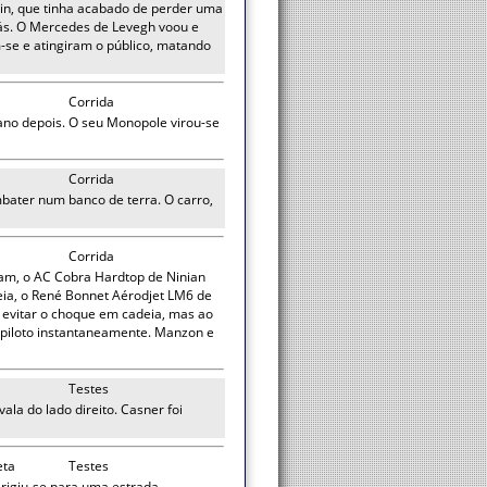
in, que tinha acabado de perder uma
rás. O Mercedes de Levegh voou e
m-se e atingiram o público, matando
Corrida
ano depois. O seu Monopole virou-se
Corrida
bater num banco de terra. O carro,
Corrida
iram, o AC Cobra Hardtop de Ninian
ia, o René Bonnet Aérodjet LM6 de
u evitar o choque em cadeia, mas ao
o piloto instantaneamente. Manzon e
Testes
ala do lado direito. Casner foi
eta
Testes
irigiu-se para uma estrada