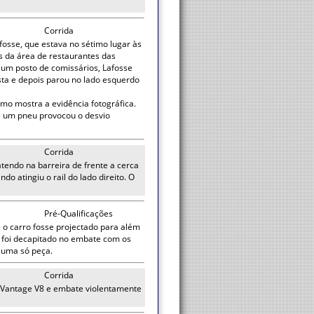
Corrida
fosse, que estava no sétimo lugar às
s da área de restaurantes das
e um posto de comissários, Lafosse
sta e depois parou no lado esquerdo
omo mostra a evidência fotográfica.
 um pneu provocou o desvio
Corrida
endo na barreira de frente a cerca
o atingiu o rail do lado direito. O
Pré-Qualificações
 o carro fosse projectado para além
, foi decapitado no embate com os
e uma só peça.
Corrida
n Vantage V8 e embate violentamente