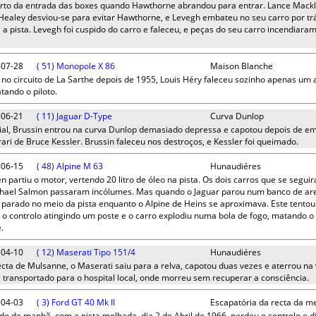
to da entrada das boxes quando Hawthorne abrandou para entrar. Lance Mackl
Healey desviou-se para evitar Hawthorne, e Levegh embateu no seu carro por t
a pista. Levegh foi cuspido do carro e faleceu, e peças do seu carro incendiara
-07-28
( 51) Monopole X 86
Maison Blanche
no circuito de La Sarthe depois de 1955, Louis Héry faleceu sozinho apenas um 
ando o piloto.
-06-21
( 11) Jaguar D-Type
Curva Dunlop
ial, Brussin entrou na curva Dunlop demasiado depressa e capotou depois de em
rrari de Bruce Kessler. Brussin faleceu nos destroços, e Kessler foi queimado.
-06-15
( 48) Alpine M 63
Hunaudiéres
partiu o motor, vertendo 20 litro de óleo na pista. Os dois carros que se segu
chael Salmon passaram incólumes. Mas quando o Jaguar parou num banco de are
u parado no meio da pista enquanto o Alpine de Heins se aproximava. Este tento
u o controlo atingindo um poste e o carro explodiu numa bola de fogo, matando 
.
-04-10
( 12) Maserati Tipo 151/4
Hunaudiéres
cta de Mulsanne, o Maserati saiu para a relva, capotou duas vezes e aterrou na v
 transportado para o hospital local, onde morreu sem recuperar a consciência.
-04-03
( 3) Ford GT 40 Mk II
Escapatória da recta da m
o de manhã, com a pista molhada, dia 2 de Abril de 1966, perdeu o controlo e d