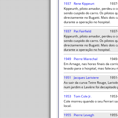
1937
Rene Kippeurt
1937
Kippeurth, piloto amador, perdeu o 
sendo cuspido do carro. Os pilotos 
directamente no Bugatti. Mais dois ca
durante a operação no hospital.
1937
Pat Fairfield
1937
Kippeurth, piloto amador, perdeu o 
sendo cuspido do carro. Os pilotos 
directamente no Bugatti. Mais dois ca
durante a operação no hospital.
1949
Pierre Marechal
1949
Em Arnage, nas horas finais da corri
levado para o hospital, mas faleceu n
1951
Jacques Lariviere
1951
Ao sair da curva Tetre Rouge, Larivi
num jardim e Lavière foi decapitado
1953
Tom Cole Jr.
1953
Cole morreu quando o seu Ferrari sa
local.
1955
Pierre Levegh
1955