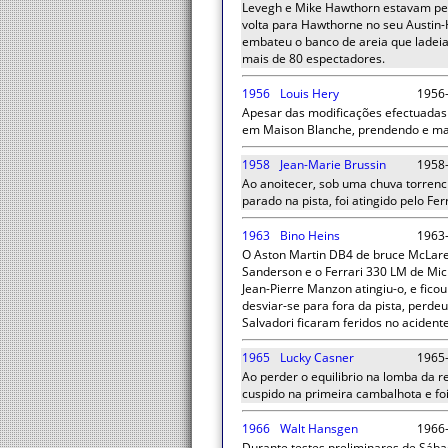
Levegh e Mike Hawthorn estavam per
volta para Hawthorne no seu Austin-
embateu o banco de areia que ladeia 
mais de 80 espectadores.
1956
Louis Hery
1956
Apesar das modificações efectuadas 
em Maison Blanche, prendendo e mat
1958
Jean-Marie Brussin
1958
Ao anoitecer, sob uma chuva torrenc
parado na pista, foi atingido pelo Fe
1963
Bino Heins
1963
O Aston Martin DB4 de bruce McLaren 
Sanderson e o Ferrari 330 LM de Mi
Jean-Pierre Manzon atingiu-o, e fico
desviar-se para fora da pista, perde
Salvadori ficaram feridos no acidente
1965
Lucky Casner
1965
Ao perder o equilibrio na lomba da re
cuspido na primeira cambalhota e foi
1966
Walt Hansgen
1966
Durante testes preliminares de Sábad