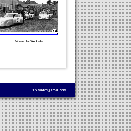
© Porsche Werkfoto
luis.h.santos@gmail.com