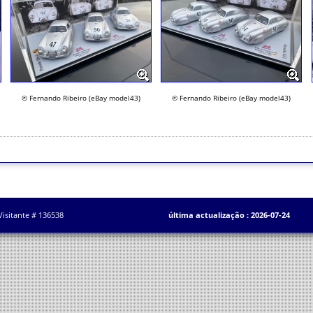
© Fernando Ribeiro (eBay model43)
© Fernando Ribeiro (eBay model43)
Visitante # 136538
última actualização : 2026-07-24