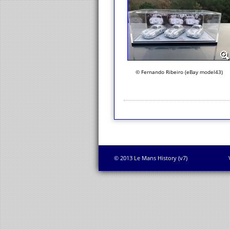
© Fernando Ribeiro (eBay model43)
© 2013 Le Mans History (v7)