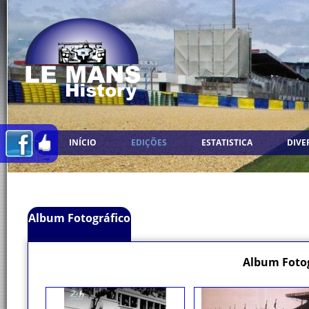
INÍCIO
EDIÇÕES
ESTATISTICA
DIVE
Album Fotográfico
Album Fotog