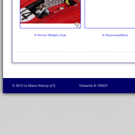
© Ferrari Models Club
© PassionneMans
© 2013 Le Mans History (v7)
Visitante # 195637