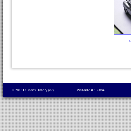
©
© 2013 Le Mans History (v7)
Visitante # 156084