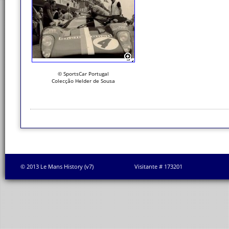
© SportsCar Portugal
Colecção Helder de Sousa
© 2013 Le Mans History (v7)
Visitante # 173201