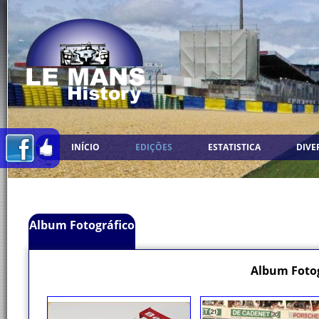
INÍCIO
EDIÇÕES
ESTATISTICA
DIVE
Album Fotográfico
Album Fotog