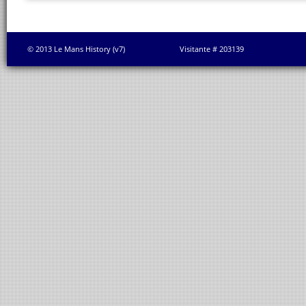
© 2013 Le Mans History (v7)
Visitante # 203139