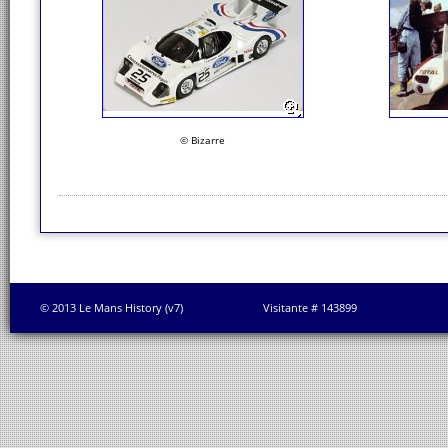
© Bizarre
© 2013 Le Mans History (v7)
Visitante # 143899