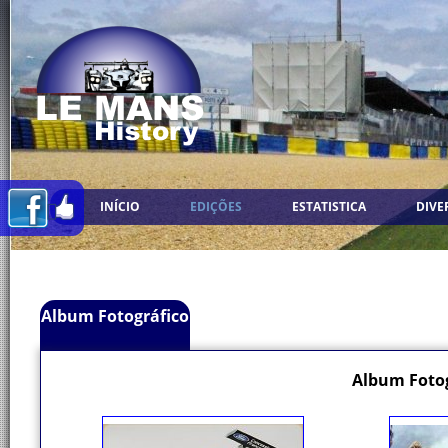
INÍCIO
EDIÇÕES
ESTATISTICA
DIVE
Album Fotográfico
Album Fotog