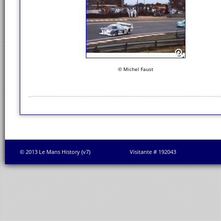
© Michel Faust
© 2013 Le Mans History (v7)
Visitante # 192043