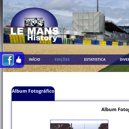
INÍCIO
EDIÇÕES
ESTATISTICA
DIVE
Album Fotográfico
Album Fotog