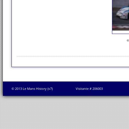
©
© 2013 Le Mans History (v7)
Visitante # 206003