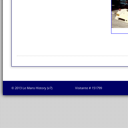
© 2013 Le Mans History (v7)
Visitante # 151799