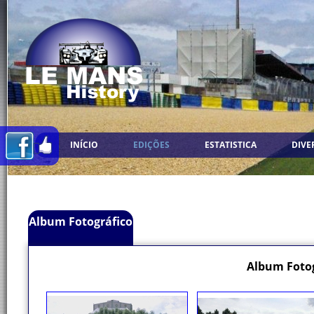
INÍCIO
EDIÇÕES
ESTATISTICA
DIVE
Album Fotográfico
Album Fotog