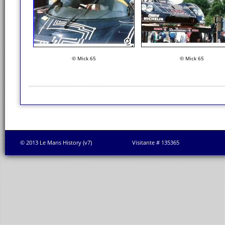
© Mick 65
© Mick 65
© 2013 Le Mans History (v7)
Visitante # 135365