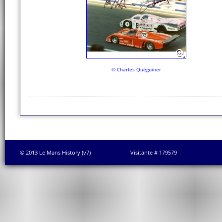
© Charles Quéguiner
© 2013 Le Mans History (v7)
Visitante # 179579