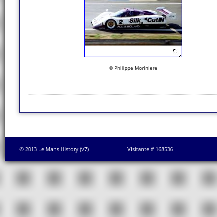
© Philippe Moriniere
© 2013 Le Mans History (v7)
Visitante # 168536