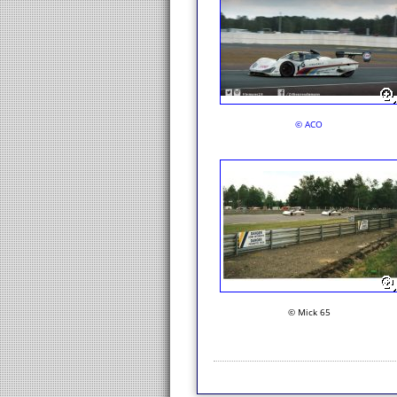
© ACO
© Mick 65