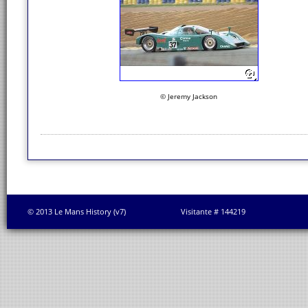
© Jeremy Jackson
© 2013 Le Mans History (v7)
Visitante # 144219