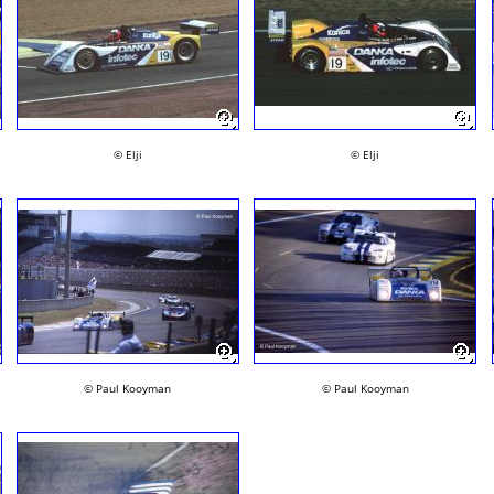
© Elji
© Elji
© Paul Kooyman
© Paul Kooyman