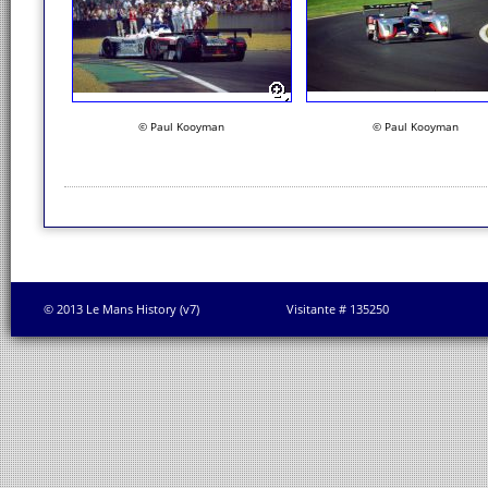
© Paul Kooyman
© Paul Kooyman
© 2013 Le Mans History (v7)
Visitante # 135250