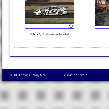
© Petit Cyril (Miniatures Porsche)
© 2013 Le Mans History (v7)
Visitante # 170232