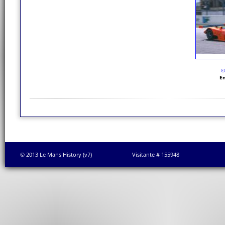
©
En
© 2013 Le Mans History (v7)
Visitante # 155948