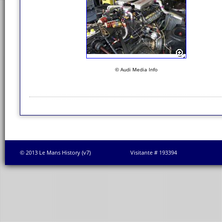
© Audi Media Info
© 2013 Le Mans History (v7)
Visitante # 193394