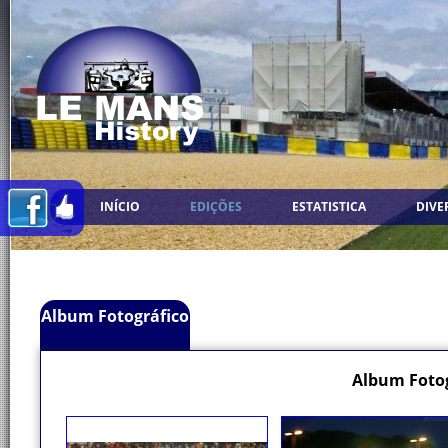
INÍCIO
EDIÇÕES
ESTATISTICA
DIVE
Album Fotográfico
Album Fotog