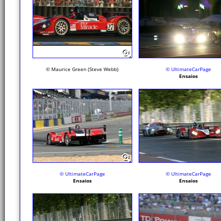
© Maurice Green (Steve Webb)
© UltimateCarPage
Ensaios
© UltimateCarPage
© UltimateCarPage
Ensaios
Ensaios