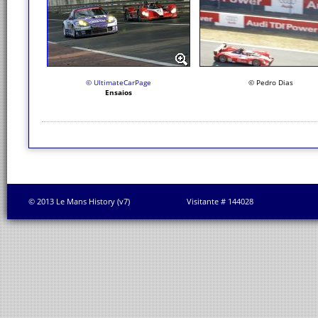
© UltimateCarPage
© Pedro Dias
Ensaios
© 2013 Le Mans History (v7)
Visitante # 144028