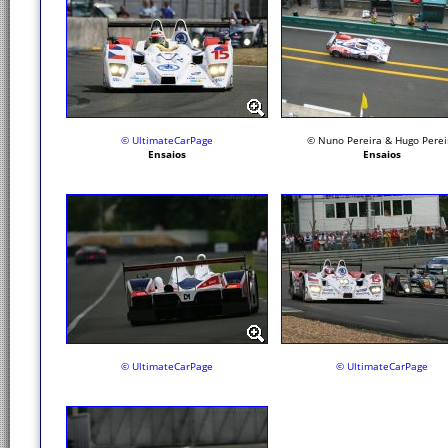
© UltimateCarPage
© Nuno Pereira & Hugo Perei
Ensaios
Ensaios
© UltimateCarPage
© UltimateCarPage