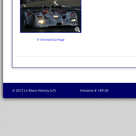
© UltimateCarPage
© 2013 Le Mans History (v7)
Visitante # 149126