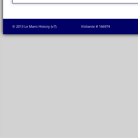
© 2013 Le Mans History (v7)
Visitante # 166974