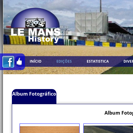
INÍCIO
EDIÇÕES
ESTATISTICA
DIVE
Album Fotográfico
Album Fotog