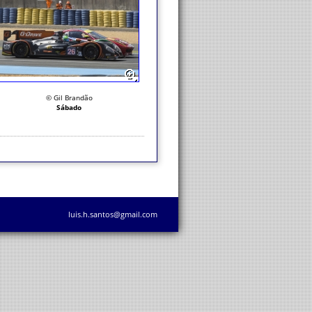
© Gil Brandão
Sábado
luis.h.santos@gmail.com