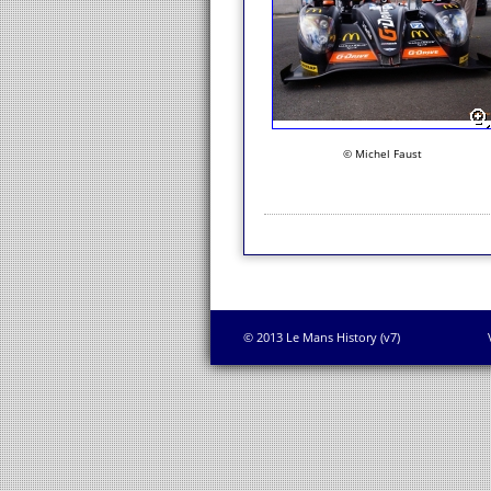
© Michel Faust
© 2013 Le Mans History (v7)