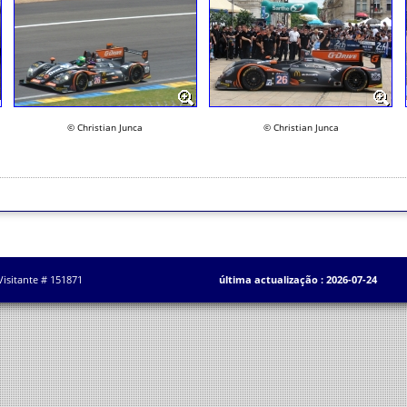
© Christian Junca
© Christian Junca
Visitante # 151871
última actualização : 2026-07-24