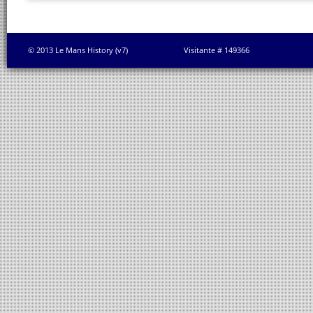
© 2013 Le Mans History (v7)
Visitante # 149366