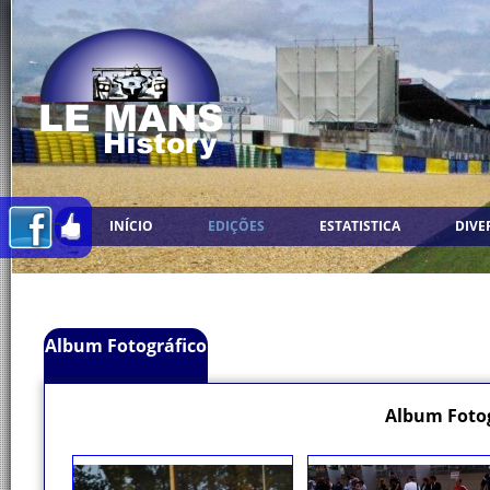
INÍCIO
EDIÇÕES
ESTATISTICA
DIVE
Album Fotográfico
Album Fotog