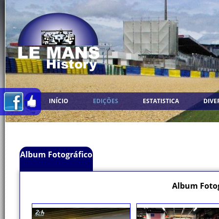
INÍCIO
EDIÇÕES
ESTATISTICA
DIVE
Album Fotográfico
Album Fotog