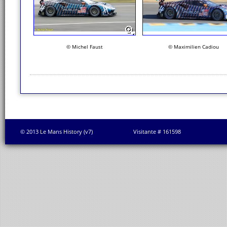
© Michel Faust
© Maximilien Cadiou
© 2013 Le Mans History (v7)
Visitante # 161598