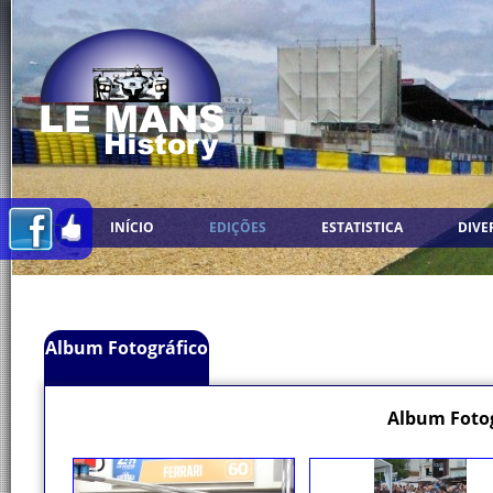
INÍCIO
EDIÇÕES
ESTATISTICA
DIVE
Album Fotográfico
Album Fotog