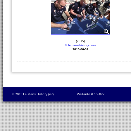
(2015)
© lemans-history.com
2015-06-09
© 2013 Le Mans History (v7)
Visitante # 166822