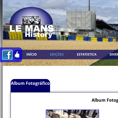
INÍCIO
EDIÇÕES
ESTATISTICA
DIVE
Album Fotográfico
Album Fotog