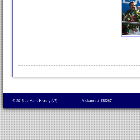
© 2013 Le Mans History (v7)
Visitante # 138267