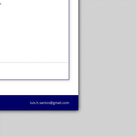
.
luis.h.santos@gmail.com