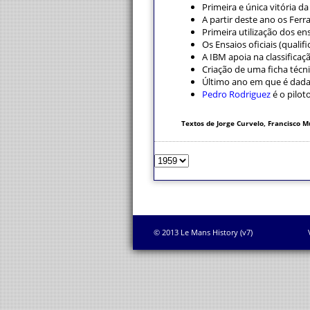
Primeira e única vitória d
A partir deste ano os Ferr
Primeira utilização dos en
Os Ensaios oficiais (qual
A IBM apoia na classificaç
Criação de uma ficha técni
Último ano em que é dada 
Pedro Rodriguez
é o pilot
Textos de Jorge Curvelo, Francisco M
© 2013 Le Mans History (v7)