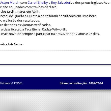
a
Aston Martin
com
Carroll Shelby
e
Roy Salvadori
, e dos pneus Ingleses Avon
ari são equipados com travões de disco.
saios preliminares em Abril.
ificação) de Quarta e Quinta à noite foram encurtados em uma hora.
ão e difusão dos resultados.
ca de todas as viaturas verificadas.
a classificação à Taça Bienal Rudge-Witworth.
o mais novo de sempre a participar na prova, tinha 17 anos e 26 dias.
uniz e Luis Santos
Visitante # 174581
última actualização : 2026-07-24