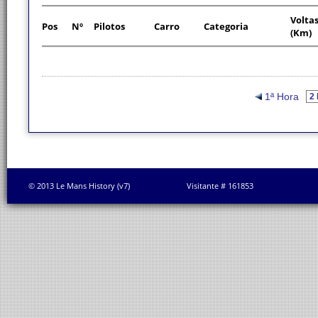
Volta
Pos
Nº
Pilotos
Carro
Categoria
(Km)
1ª Hora
© 2013 Le Mans History (v7)
Visitante # 161853