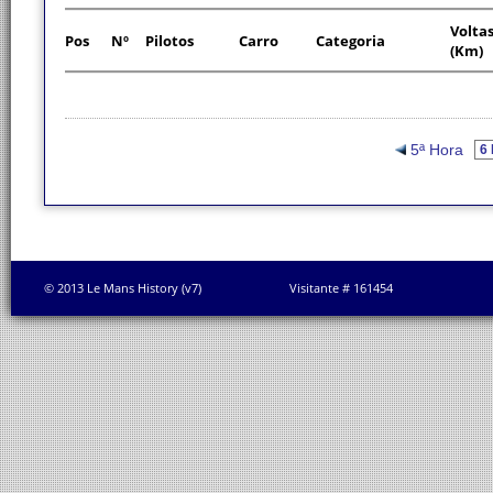
Volta
Pos
Nº
Pilotos
Carro
Categoria
(Km)
5ª Hora
© 2013 Le Mans History (v7)
Visitante # 161454