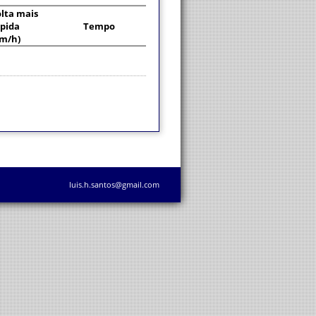
lta mais
pida
Tempo
km/h)
luis.h.santos@gmail.com