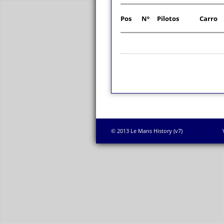
Pos
Nº
Pilotos
Carro
© 2013 Le Mans History (v7)