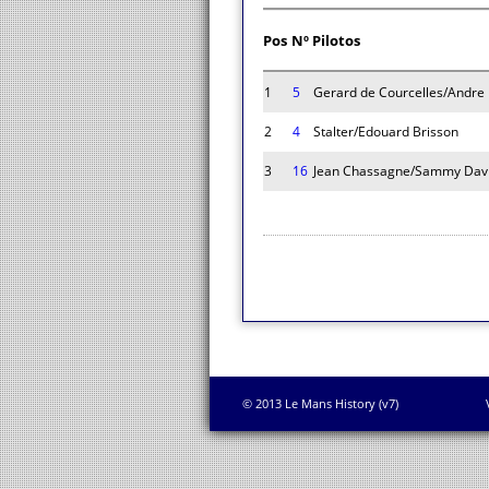
Pos
Nº
Pilotos
1
5
Gerard de Courcelles/Andre 
2
4
Stalter/Edouard Brisson
3
16
Jean Chassagne/Sammy Dav
© 2013 Le Mans History (v7)