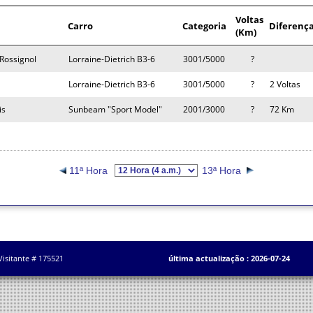
Voltas
Carro
Categoria
Diferenç
(Km)
Rossignol
Lorraine-Dietrich B3-6
3001/5000
?
Lorraine-Dietrich B3-6
3001/5000
?
2 Voltas
is
Sunbeam "Sport Model"
2001/3000
?
72 Km
11ª Hora
13ª Hora
Visitante # 175521
última actualização : 2026-07-24