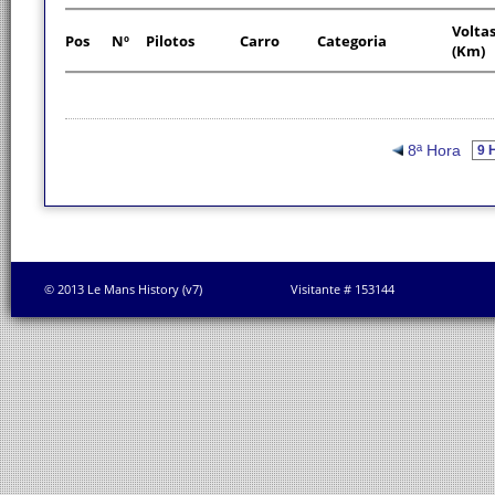
Volta
Pos
Nº
Pilotos
Carro
Categoria
(Km)
8ª Hora
© 2013 Le Mans History (v7)
Visitante # 153144