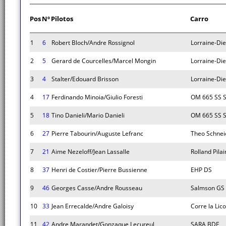
Pos
Nº
Pilotos
Carro
1
6
Robert Bloch/Andre Rossignol
Lorraine-Die
2
5
Gerard de Courcelles/Marcel Mongin
Lorraine-Die
3
4
Stalter/Edouard Brisson
Lorraine-Die
4
17
Ferdinando Minoia/Giulio Foresti
OM 665 SS 
5
18
Tino Danieli/Mario Danieli
OM 665 SS 
6
27
Pierre Tabourin/Auguste Lefranc
Theo Schnei
7
21
Aime Nezeloff/Jean Lassalle
Rolland Pilai
8
37
Henri de Costier/Pierre Bussienne
EHP DS
9
46
Georges Casse/Andre Rousseau
Salmson GS
10
33
Jean Errecalde/Andre Galoisy
Corre la Lic
11
42
Andre Marandet/Gonzaque Lecureul
SARA BDE