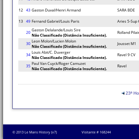
12
43
Gaston Duval/Henri Armand
SARA BDE
13
49
Fernand Gabriel/Louis Paris
Aries 5-Sup
Gaston Delalande/Louis Sire
20
Rolland Pilai
Não Classificado (Distância Insuficiente).
Leon Molon/Lucien Molon
30
Jousset M1
Não Classificado (Distância Insuficiente).
Louis Abit/C. Duverger
34
Ravel 9 CV
Não Classificado (Distância Insuficiente).
Paul Van Cuyck/Roger Camuzet
35
Ravel
Não Classificado (Distância Insuficiente).
23ª H
© 2013 Le Mans History (v7)
Visitante # 168244