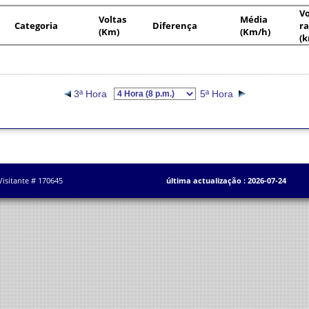
Vo
Voltas
Média
Categoria
Diferença
ra
(Km)
(Km/h)
(
3ª Hora
5ª Hora
Visitante # 170645
última actualização : 2026-07-24