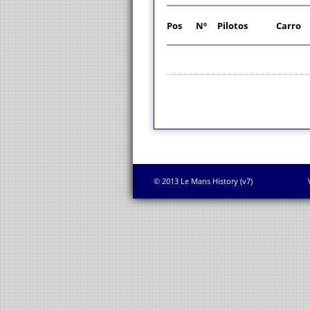
Pos
Nº
Pilotos
Carro
© 2013 Le Mans History (v7)