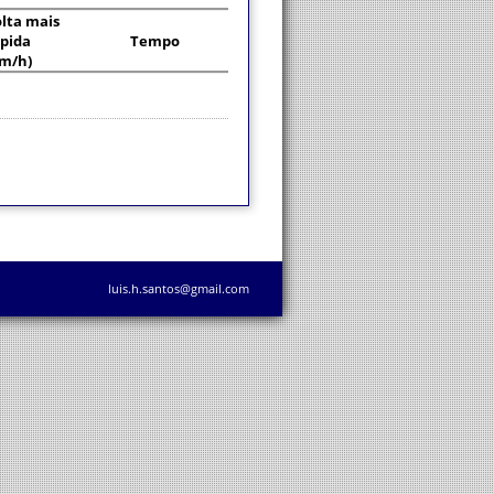
lta mais
pida
Tempo
km/h)
luis.h.santos@gmail.com