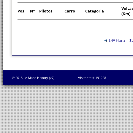
Volta
Pos
Nº
Pilotos
Carro
Categoria
(Km)
14ª Hora
© 2013 Le Mans History (v7)
Visitante # 191228