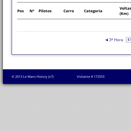
Volta
Pos
Nº
Pilotos
Carro
Categoria
(Km)
3ª Hora
© 2013 Le Mans History (v7)
Visitante # 172553