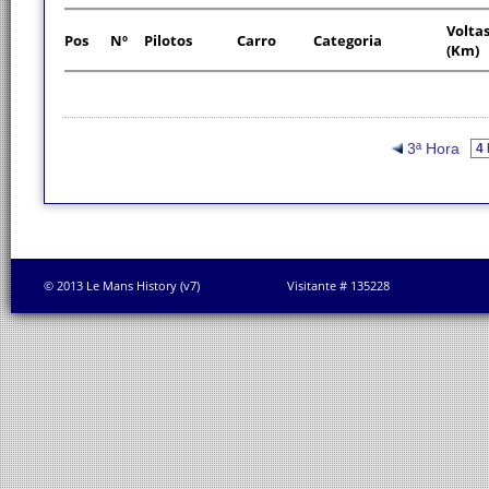
Volta
Pos
Nº
Pilotos
Carro
Categoria
(Km)
3ª Hora
© 2013 Le Mans History (v7)
Visitante # 135228