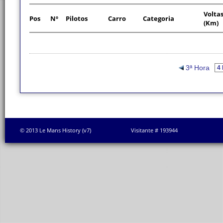
Volta
Pos
Nº
Pilotos
Carro
Categoria
(Km)
3ª Hora
© 2013 Le Mans History (v7)
Visitante # 193944