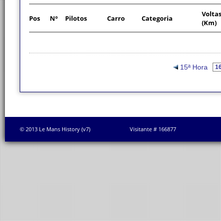
Volta
Pos
Nº
Pilotos
Carro
Categoria
(Km)
15ª Hora
© 2013 Le Mans History (v7)
Visitante # 166877